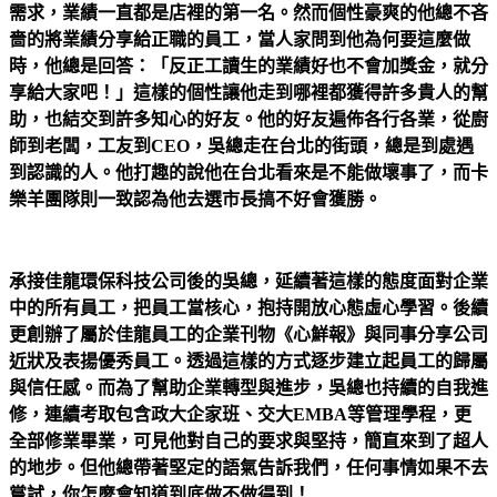
需求，業績一直都是店裡的第一名。然而個性豪爽的他總不吝
嗇的將業績分享給正職的員工，當人家問到他為何要這麼做
時，他總是回答：「反正工讀生的業績好也不會加獎金，就分
享給大家吧！」這樣的個性讓他走到哪裡都獲得許多貴人的幫
助，也結交到許多知心的好友。他的好友遍佈各行各業，從廚
師到老闆，工友到CEO，吳總走在台北的街頭，總是到處遇
到認識的人。他打趣的說他在台北看來是不能做壞事了，而卡
樂羊團隊則一致認為他去選市長搞不好會獲勝。
承接佳龍環保科技公司後的吳總，延續著這樣的態度面對企業
中的所有員工，把員工當核心，抱持開放心態虛心學習。後續
更創辦了屬於佳龍員工的企業刊物《心鮮報》與同事分享公司
近狀及表揚優秀員工。透過這樣的方式逐步建立起員工的歸屬
與信任感。而為了幫助企業轉型與進步，吳總也持續的自我進
修，連續考取包含政大企家班、交大EMBA等管理學程，更
全部修業畢業，可見他對自己的要求與堅持，簡直來到了超人
的地步。但他總帶著堅定的語氣告訴我們，任何事情如果不去
嘗試，你怎麼會知道到底做不做得到！