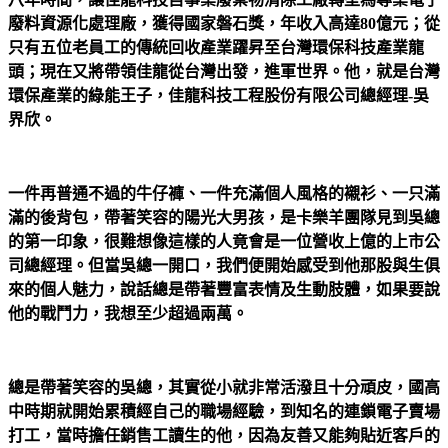
廢料資源化處理廠，獲得國家磐石獎，年收入高達80億元；從
只有五位老員工的傳統回收產業躍昇至台灣環保科技產業龍
頭；現在又將帶領佳龍從台灣出發，進軍世界。他，就是台灣
環保產業的綠能王子，佳龍科技工程股份有限公司總經理-吳
界欣。
一件再普通不過的牛仔褲、一件充滿個人風格的襯衫、一只滿
滿的後背包，帶著笑容的陽光大男孩，是卡樂羊團隊見到吳總
的第一印象，很難想像這樣的人竟會是一位營收上億的上市公
司總經理。但當吳總一開口，我們便開始感受到他那股與生俱
來的個人魅力，說話總是帶著豐富表情及生動肢體，如果要說
他的戰鬥力，我想至少超過兩萬。
總是帶著笑容的吳總，其實從小就非常活潑且十分頑皮，國高
中時期就開始累積經自己的職場經驗，到知名的連鎖電子賣場
打工，當時擔任銷售工讀生的他，因為友善又能夠貼近客戶的